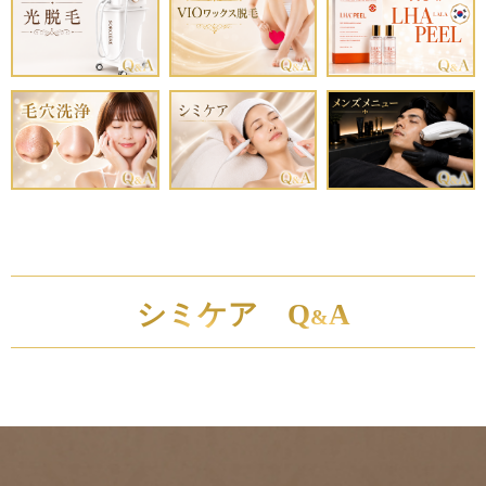
シミケア Q
A
&